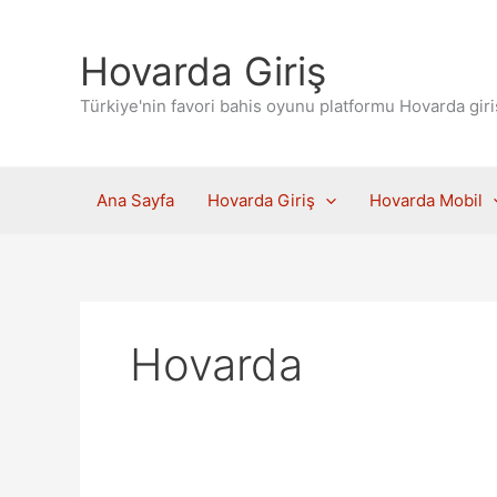
İçeriğe
atla
Hovarda Giriş
Türkiye'nin favori bahis oyunu platformu Hovarda giri
Ana Sayfa
Hovarda Giriş
Hovarda Mobil
Hovarda