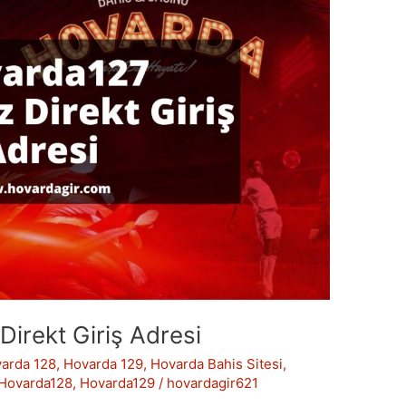
irekt Giriş Adresi
arda 128
,
Hovarda 129
,
Hovarda Bahis Sitesi
,
Hovarda128
,
Hovarda129
/
hovardagir621