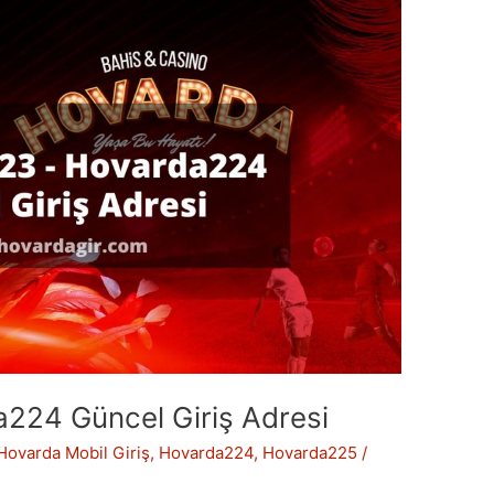
224 Güncel Giriş Adresi
Hovarda Mobil Giriş
,
Hovarda224
,
Hovarda225
/