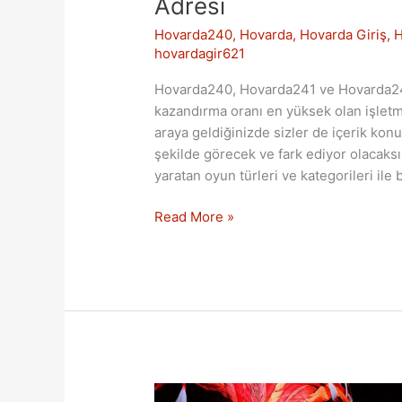
Adresi
Hovarda240
,
Hovarda
,
Hovarda Giriş
,
H
hovardagir621
Hovarda240, Hovarda241 ve Hovarda242
kazandırma oranı en yüksek olan işletm
araya geldiğinizde sizler de içerik ko
şekilde görecek ve fark ediyor olacaksın
yaratan oyun türleri ve kategorileri ile b
Hovarda240
Read More »
–
Hovarda241
Canlı
Casino
Giriş
Adresi