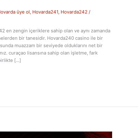
ovarda üye ol
,
Hovarda241
,
Hovarda242
/
 en zengin içeriklere sahip olan ve aynı zamanda
elerden bir tanesidir. Hovarda240 casino ile bir
nusunda muazzam bir seviyede olduklarını net bir
ız. curaçao lisansına sahip olan işletme, fark
irlikte […]