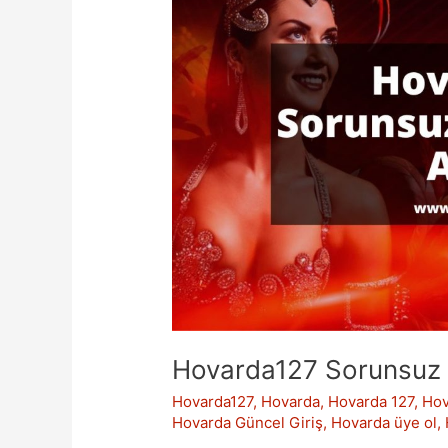
Hovarda127 Sorunsuz D
Hovarda127
,
Hovarda
,
Hovarda 127
,
Hov
Hovarda Güncel Giriş
,
Hovarda üye ol
,