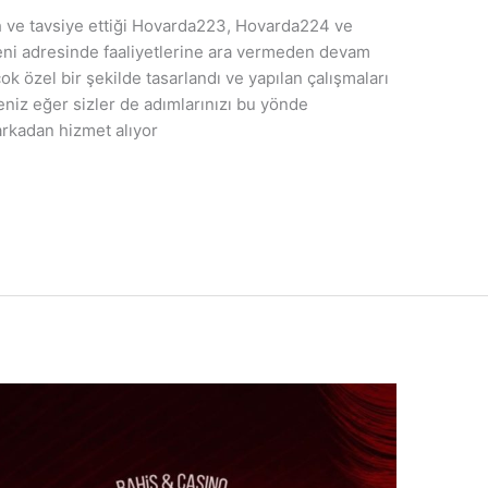
h ve tavsiye ettiği Hovarda223, Hovarda224 ve
eni adresinde faaliyetlerine ara vermeden devam
çok özel bir şekilde tasarlandı ve yapılan çalışmaları
niz eğer sizler de adımlarınızı bu yönde
arkadan hizmet alıyor