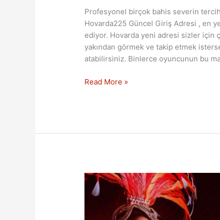
Profesyonel birçok bahis severin terci
Hovarda225 Güncel Giriş Adresi , en y
ediyor. Hovarda yeni adresi sizler için 
yakından görmek ve takip etmek isterse
atabilirsiniz. Binlerce oyuncunun bu m
Hovarda223
Read More »
–
Hovarda224
Güncel
Giriş
Adresi