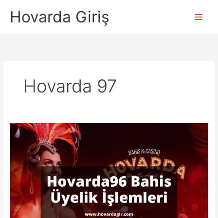
İçeriğe
Hovarda Giriş
atla
Hovarda 97